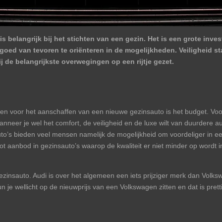
is belangrijk bij het stichten van een gezin. Het is een grote inve
e goed van tevoren te oriënteren in de mogelijkheden. Veiligheid 
j de belangrijkste overwegingen op een rijtje gezet.
n voor het aanschaffen van een nieuwe gezinsauto is het budget. Voor
anneer je wel het comfort, de veiligheid en de luxe wilt van duurdere 
s bieden veel mensen namelijk de mogelijkheid om voordeliger in een l
 aanbod in gezinsauto’s waarop de kwaliteit er niet minder op wordt i
ezinsauto. Audi is over het algemeen een iets prijziger merk dan Vol
je wellicht op de nieuwprijs van een Volkswagen zitten en dat is pret