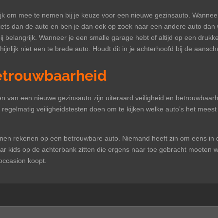
grijk om mee te nemen bij je keuze voor een nieuwe gezinsauto. Wannee
 fiets dan de auto en ben je dan ook op zoek naar een andere auto dan
j belangrijk. Wanneer je een smalle garage hebt of altijd op een drukke
ijnlijk niet een te brede auto. Houdt dit in je achterhoofd bij de aansc
betrouwbaarheid
ezen van een nieuwe gezinsauto zijn uiteraard veiligheid en betrouwba
e regelmatig veiligheidstesten doen om te kijken welke auto’s het meest v
unnen rekenen op een betrouwbare auto. Niemand heeft zin om eens in de
ar kids op de achterbank zitten die ergens naar toe gebracht moeten 
occasion koopt.